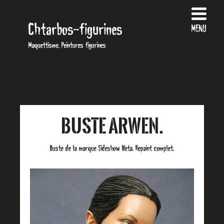
Chtarbos-figurines
MENU
Maquettisme, Peintures figurines
Buste Arwen.
Buste de la marque Sideshow Weta. Repaint complet.