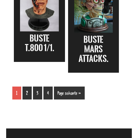
Buste
Buste
T.800 1/1.
Mars
Attacks.
1
2
3
4
Page suivante »