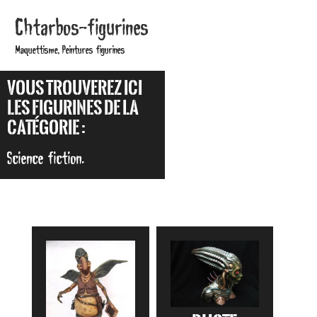
Chtarbos-figurines
MENU
Maquettisme, Peintures figurines
Vous trouverez ici
les figurines de la
catégorie :
Science fiction.