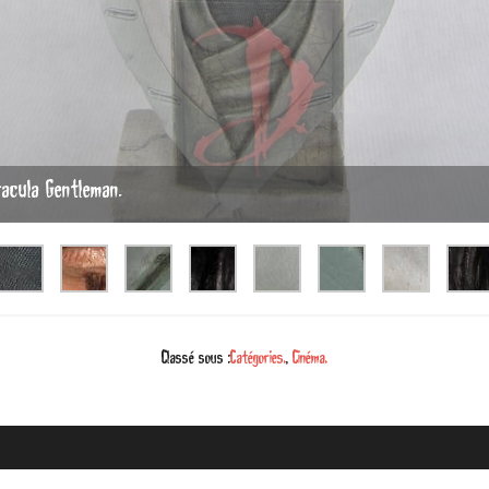
acula Gentleman.
Classé sous :
Catégories.
,
Cinéma.