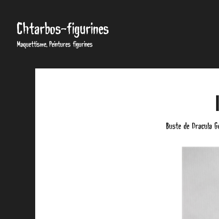
Chtarbos-figurines
Maquettisme, Peintures figurines
Buste de Dracula G