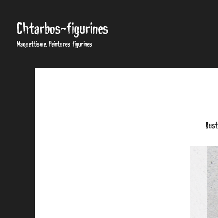
Chtarbos-figurines
Maquettisme, Peintures figurines
Bust