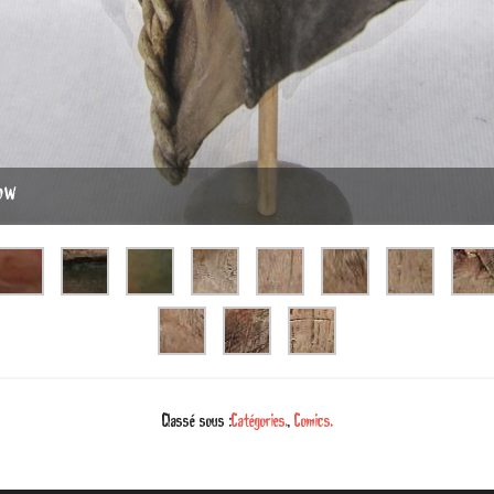
ow
Classé sous :
Catégories.
,
Comics.