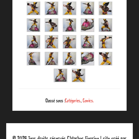
Classé sous :
Catégories.
,
Comics.
© 2026 Tous droits réservés Chtarbos Figurine | site créé par