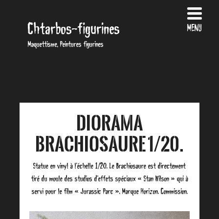
Chtarbos-figurines
MENU
Maquettisme, Peintures figurines
Diorama
Brachiosaure 1/20.
Statue en vinyl à l’échelle 1/20. Le Brachiosaure est directement
tiré du moule des studios d’effets spéciaux « Stan Wilson » qui à
servi pour le film « Jurassic Parc ». Marque Horizon. Commission.