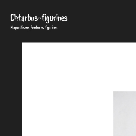
Chtarbos-figurines
Maquettisme, Peintures figurines