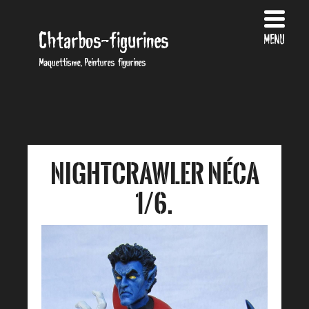
Chtarbos-figurines
MENU
Maquettisme, Peintures figurines
Nightcrawler néca
1/6.