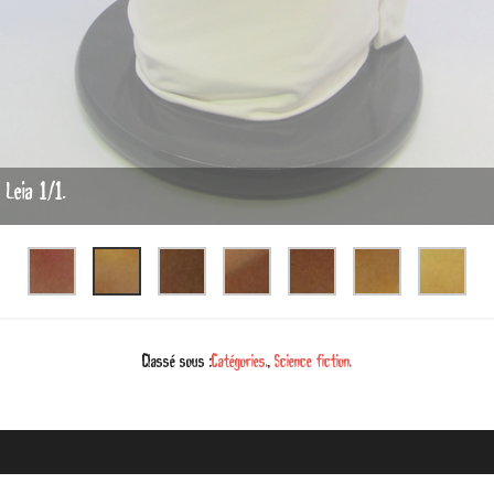
 Leia 1/1.
Classé sous :
Catégories.
,
Science fiction.