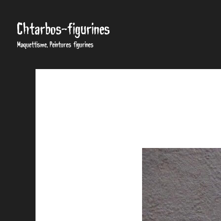
Chtarbos-figurines
Maquettisme, Peintures figurines