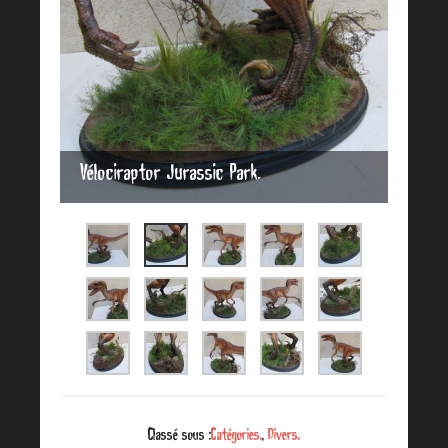
Vélociraptor Jurassic Park.
Classé sous :
Catégories.
,
Divers.