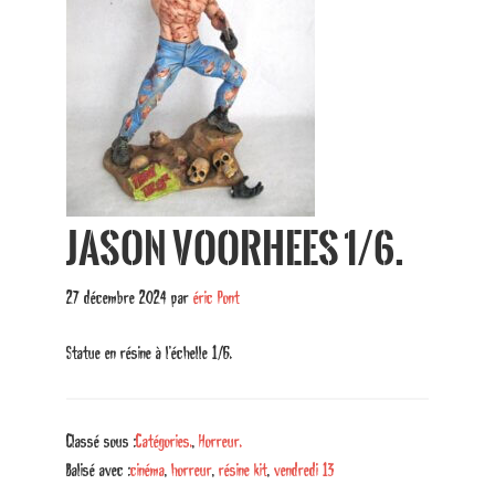
Jason Voorhees 1/6.
27 décembre 2024
par
éric Pont
Statue en résine à l’échelle 1/6.
Classé sous :
Catégories.
,
Horreur.
Balisé avec :
cinéma
,
horreur
,
résine kit
,
vendredi 13