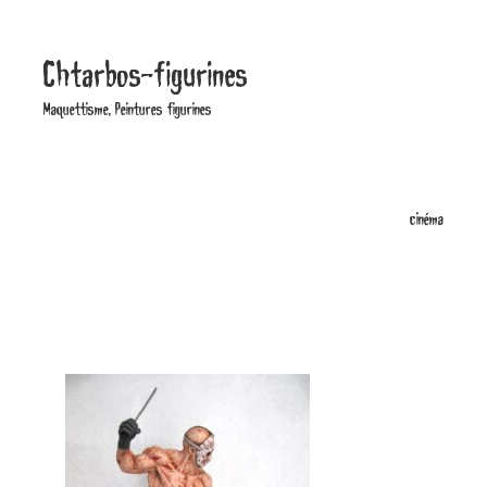
MENU
Chtarbos-figurines
Maquettisme, Peintures figurines
Vous trouverez ici les figurines de
la catégorie :
cinéma